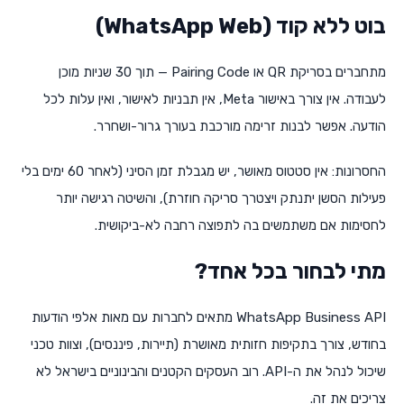
בוט ללא קוד (WhatsApp Web)
מתחברים בסריקת QR או Pairing Code — תוך 30 שניות מוכן
לעבודה. אין צורך באישור Meta, אין תבניות לאישור, ואין עלות לכל
הודעה. אפשר לבנות זרימה מורכבת בעורך גרור-ושחרר.
החסרונות: אין סטטוס מאושר, יש מגבלת זמן הסיני (לאחר 60 ימים בלי
פעילות הסשן יתנתק ויצטרך סריקה חוזרת), והשיטה רגישה יותר
לחסימות אם משתמשים בה לתפוצה רחבה לא-ביקושית.
מתי לבחור בכל אחד?
WhatsApp Business API מתאים לחברות עם מאות אלפי הודעות
בחודש, צורך בתקיפות חזותית מאושרת (תיירות, פיננסים), וצוות טכני
שיכול לנהל את ה-API. רוב העסקים הקטנים והבינוניים בישראל לא
צריכים את זה.