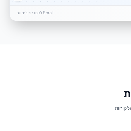
Scroll לזום
גרור לתזוזה
ת
לקוחות