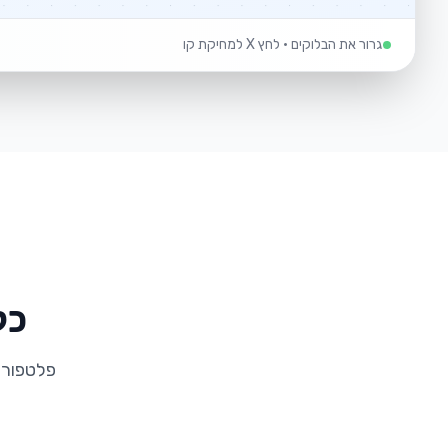
גרור את הבלוקים • לחץ X למחיקת קו
כל
פלטפורמ