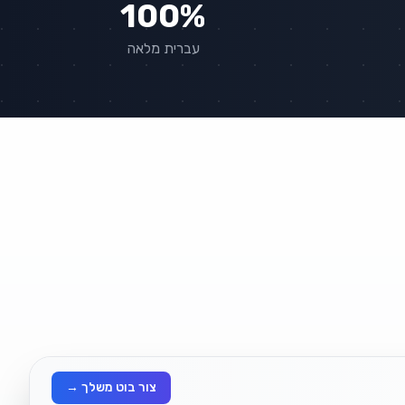
100%
עברית מלאה
צור בוט משלך →