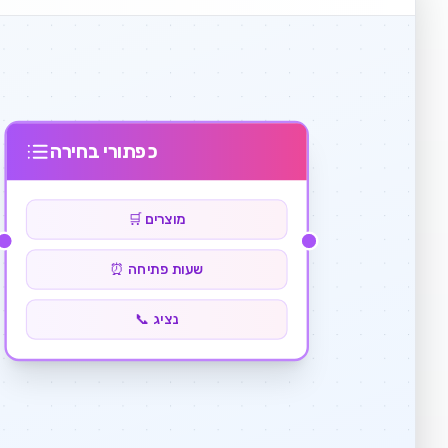
כפתורי בחירה
🛒 מוצרים
⏰ שעות פתיחה
📞 נציג